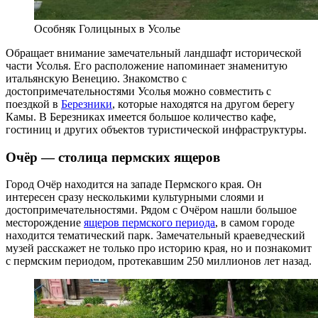
Особняк Голицыных в Усолье
Обращает внимание замечательный ландшафт исторической
части Усолья. Его расположение напоминает знаменитую
итальянскую Венецию. Знакомство с
достопримечательностями Усолья можно совместить с
поездкой в
Березники
, которые находятся на другом берегу
Камы. В Березниках имеется большое количество кафе,
гостиниц и других объектов туристической инфраструктуры.
Очёр — столица пермских ящеров
Город Очёр находится на западе Пермского края. Он
интересен сразу несколькими культурными слоями и
достопримечательностями. Рядом с Очёром нашли большое
месторождение
ящеров пермского периода
, в самом городе
находится тематический парк. Замечательный краеведческий
музей расскажет не только про историю края, но и познакомит
с пермским периодом, протекавшим 250 миллионов лет назад.