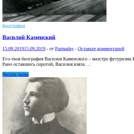
Биографии
Василий Каменский
15.09.2019
15.09.2019
-
от
Parmaday
-
Оставьте комментарий
Его-твоя биография Василия Каменского – маэстро футуризма В
Рано оставшись сиротой, Василия взяла …
Василий
Читать далее
Каменский