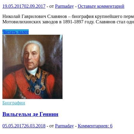
19.05.2017
02.09.2017
-
от
Parmaday
-
Оставьте комментарий
Николай Гаврилович Славянов – биография крупнейшего пермск
Мотовилихинских заводов в 1891-1897 году. Славянов стал од
Николай
Читать далее
Гаврилович
Славянов
Биографии
Вильгельм де Геннин
05.05.2017
26.03.2018
-
от
Parmaday
-
Комментариев: 6