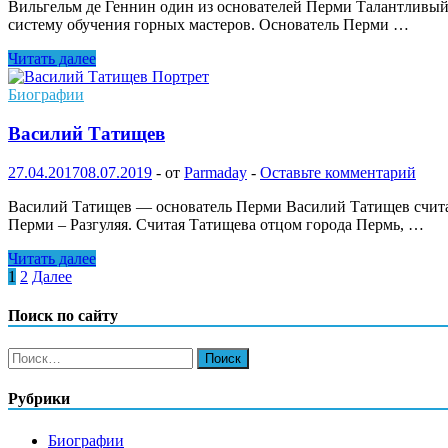
Вильгельм де Геннин один из основателей Перми Талантливый 
систему обучения горных мастеров. Основатель Перми …
Вильгельм
Читать далее
де
Геннин
Биографии
Василий Татищев
27.04.2017
08.07.2019
-
от
Parmaday
-
Оставьте комментарий
Василий Татищев — основатель Перми Василий Татищев считает
Перми – Разгуляя. Считая Татищева отцом города Пермь, …
Василий
Читать далее
Татищев
Пагинация
1
2
Далее
записей
Поиск по сайту
Найти:
Рубрики
Биографии