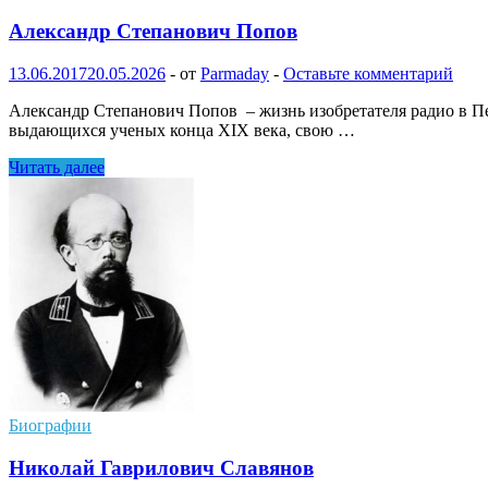
Александр Степанович Попов
13.06.2017
20.05.2026
-
от
Parmaday
-
Оставьте комментарий
Александр Степанович Попов – жизнь изобретателя радио в П
выдающихся ученых конца XIX века, свою …
Александр
Читать далее
Степанович
Попов
Биографии
Николай Гаврилович Славянов