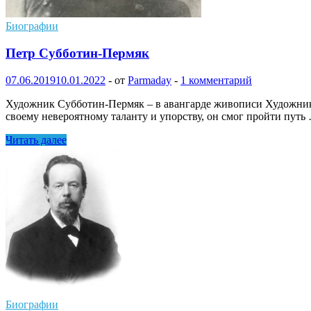
Биографии
Петр Субботин-Пермяк
07.06.2019
10.01.2022
-
от
Parmaday
-
1 комментарий
Художник Субботин-Пермяк – в авангарде живописи Художник
своему невероятному таланту и упорству, он смог пройти путь
Петр
Читать далее
Субботин-
Пермяк
Биографии