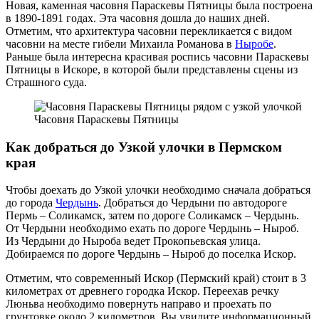
Новая, каменная часовня Параскевы Пятницы была построена
в 1890-1891 годах. Эта часовня дошла до наших дней.
Отметим, что архитектура часовни перекликается с видом
часовни на месте гибели Михаила Романова в
Ныробе
.
Раньше была интересна красивая роспись часовни Параскевы
Пятницы в Искоре, в которой были представлены сцены из
Страшного суда.
Часовня Параскевы Пятницы
Как добраться до Узкой улочки в Пермском
края
Чтобы доехать до Узкой улочки необходимо сначала добраться
до города
Чердынь
. Добраться до Чердыни по автодороге
Пермь – Соликамск, затем по дороге Соликамск – Чердынь.
От Чердыни необходимо ехать по дороге Чердынь – Ныроб.
Из Чердыни до Ныроба ведет Прокопьевская улица.
Добираемся по дороге Чердынь – Ныроб до поселка Искор.
Отметим, что современный Искор (Пермский край) стоит в 3
километрах от древнего городка Искор. Переехав речку
Люньва необходимо повернуть направо и проехать по
грунтовке около 2 километров. Вы увидите информационный