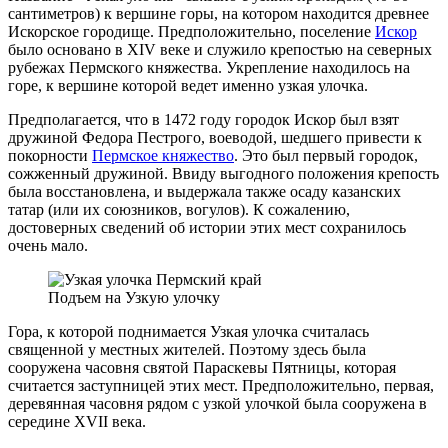
сантиметров) к вершине горы, на котором находится древнее
Искорское городище. Предположительно, поселение
Искор
было основано в XIV веке и служило крепостью на северных
рубежах Пермского княжества. Укрепление находилось на
горе, к вершине которой ведет именно узкая улочка.
Предполагается, что в 1472 году городок Искор был взят
дружиной Федора Пестрого, воеводой, шедшего привести к
покорности
Пермское княжество
. Это был первый городок,
сожженный дружиной. Ввиду выгодного положения крепость
была восстановлена, и выдержала также осаду казанских
татар (или их союзников, вогулов). К сожалению,
достоверных сведений об истории этих мест сохранилось
очень мало.
Подъем на Узкую улочку
Гора, к которой поднимается Узкая улочка считалась
священной у местных жителей. Поэтому здесь была
сооружена часовня святой Параскевы Пятницы, которая
считается заступницей этих мест. Предположительно, первая,
деревянная часовня рядом с узкой улочкой была сооружена в
середине XVII века.