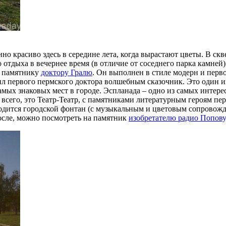
но красиво здесь в середине лета, когда вырастают цветы. В ск
тдыха в вечернее время (в отличие от соседнего парка камней)
у памятнику
доктору Гралю
. Он выполнен в стиле модерн и перв
ил первого пермского доктора волшебным сказочник. Это один 
мых знаковых мест в городе. Эспланада – одно из самых интерес
 всего, это Театр-Театр, с памятниками литературным героям п
ходится городской фонтан (с музыкальным и цветовым сопровожд
осле, можно посмотреть на памятник
изобретателю радио Попову