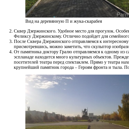
Вид на деревянную П и жука-скарабея
Сквер Дзержинского. Удобное место для прогулок. Особен
Феликсу Дзержинскому. Отлично подойдет для семейного о
После Сквера Дзержинского отправляемся к интересном
присмотревшись, можно заметить, что скульптор изобраз
От памятника доктору Гралю отправляемся к одному из са
эспланаде находится много культурных объектов. Прежде
посетителей театра перед спектаклем. Прямо у театра на
крупнейший памятник города – Героям фронта и тыла. П