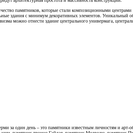
ридут архитектурная простота и массивность конструкций.
ичество памятников, которые стали композиционными центрами 
ные здания с минимум декоративных элементов. Уникальный обл
зма можно отнести здание центрального универмага, центральн
рми за один день – это памятники известным личностям и арт-о
е уши, памятник троице Гайдая, памятник Медведю, памятник Пу