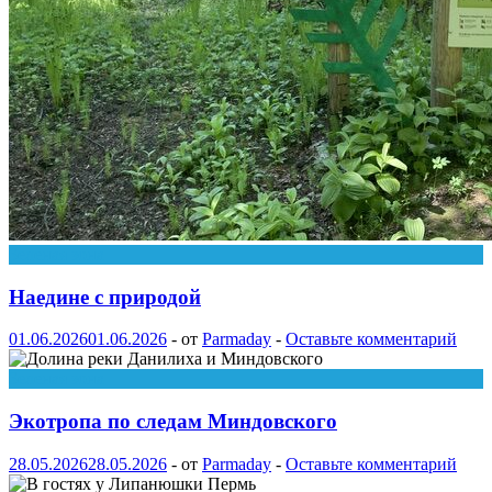
Зеленая зона
Наедине с природой
01.06.2026
01.06.2026
-
от
Parmaday
-
Оставьте комментарий
Зеленая зона
Экотропа по следам Миндовского
28.05.2026
28.05.2026
-
от
Parmaday
-
Оставьте комментарий