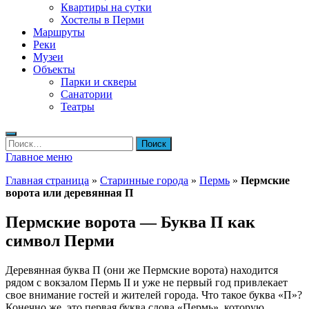
Квартиры на сутки
Хостелы в Перми
Маршруты
Реки
Музеи
Объекты
Парки и скверы
Санатории
Театры
Найти:
Главное меню
Главная страница
»
Старинные города
»
Пермь
»
Пермские
ворота или деревянная П
Пермские ворота — Буква П как
символ Перми
Деревянная буква П (они же Пермские ворота) находится
рядом с вокзалом Пермь II и уже не первый год привлекает
свое внимание гостей и жителей города. Что такое буква «П»?
Конечно же, это первая буква слова «Пермь», которую