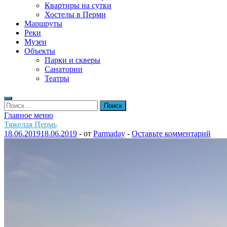
Квартиры на сутки
Хостелы в Перми
Маршруты
Реки
Музеи
Объекты
Парки и скверы
Санатории
Театры
Найти:
Главное меню
Тяжелая Пермь
18.06.2019
18.06.2019
-
от
Parmaday
-
Оставьте комментарий