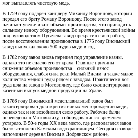
мог выплавлять чистовую медь.
В 1759 году подарен канцлеру Михаилу Воронцову, который
передал его брату Роману Воронцову. После этого завод
начинает увеличивать объемы производства, что приводит к
сильному износу оборудования. Во время крестьянской войны
под руководством Пугачева завод прекратил свою работу,
после восстановления производства в 1775 году Висимский
завод выпускал около 500 пудов меди в год.
В 1782 году завод вновь перешел под управление казны,
однако это не спасло его от краха. Главные причины
снижения объемов производства – сильный износ
оборудования, слабая сила реки Малый Висим, а также малое
количество медной руды рядом с заводом. Практически вся
руда шла на завод в Мотовилиху, где было сконцентрирован
казенный выпуск медной продукции на Урале.
В 1786 году Висимский медеплавильный завод был
законсервирован до открытия новых месторождений меди,
однако так и не возобновил свою работу. Рабочие были
переведены в Мотовилиху, а оборудование со временем
устарело. В 50-е годы XX века место, где располагался завод
было затоплено Камским водохранилищем. Сегодня о заводе
напоминает деревня Висим в Добрянском районе,