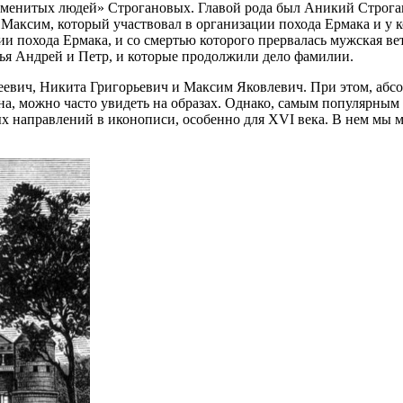
именитых людей» Строгановых. Главой рода был Аникий Строгано
 Максим, который участвовал в организации похода Ермака и у 
ии похода Ермака, и со смертью которого прервалась мужская в
ья Андрей и Петр, и которые продолжили дело фамилии.
евич, Никита Григорьевич и Максим Яковлевич. При этом, абс
на, можно часто увидеть на образах. Однако, самым популярным
х направлений в иконописи, особенно для XVI века. В нем мы 