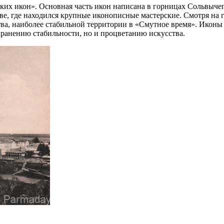
ких икон». Основная часть икон написана в горницах Сольвыч
е, где находился крупные иконописные мастерские. Смотря на 
ства, наиболее стабильной территории в «Смутное время». Икон
охранению стабильности, но и процветанию искусства.