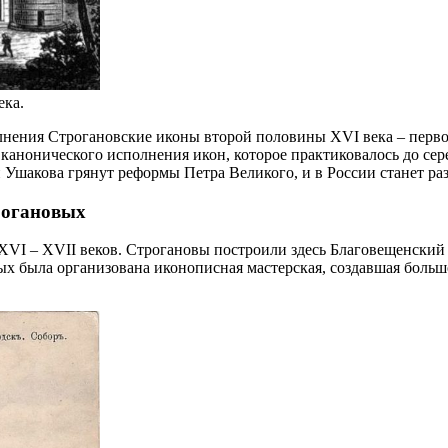
ека.
нения Строгановские иконы второй половины XVI века – первой
о канонического исполнения икон, которое практиковалось до с
 Ушакова грянут реформы Петра Великого, и в России станет ра
рогановых
VI – XVII веков. Строгановы построили здесь Благовещенский
вых была организована иконописная мастерская, создавшая боль