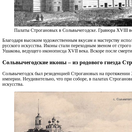
Палаты Строгановых в Сольвычегодске. Гравюра XVIII в
Благодаря высоким художественным вкусам и мастерству испол
русского искусства. Иконы стали переходным звеном от строг
Ушакова, ведущего иконописца XVII века. Вскоре после смерти
Сольвычегодские иконы – из родового гнезда Ст
Сольвычегодск был резиденцией Строгановых на протяжении X
империи. Неудивительно, что при соборе, в палатах Строгано
искусства.