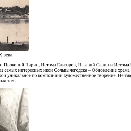
X века.
 Прокопий Чирин, Истома Елизаров, Назарий Савин и Истома Г
з самых интересных икон Сольвычегодска – Обновление храма 
бой уникальное по композиции художественное творение. Неизве
южетом.