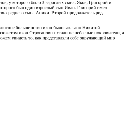
в, у которого было 3 взрослых сына: Яков, Григорий и
которого был один взрослый сын Иван. Григорий имел
етвь среднего сына Аники. Второй продолжатель рода
олютное большинство икон было заказано Никитой
 сюжетом икон Строгановых стали не небесные покровители, а
можем увидеть то, как представляли себе окружающий мир