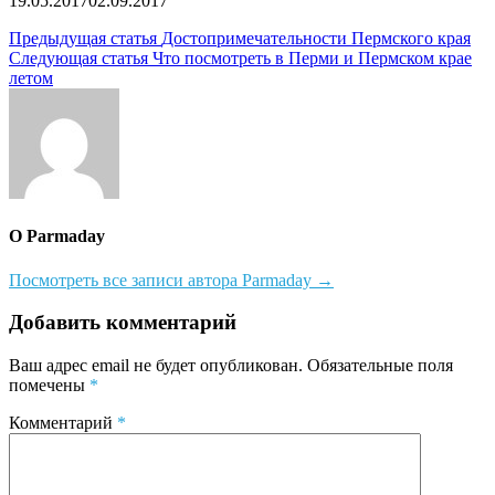
19.05.2017
02.09.2017
Навигация
Предыдущая статья
Достопримечательности Пермского края
Следующая статья
Что посмотреть в Перми и Пермском крае
по
летом
записям
О Parmaday
Посмотреть все записи автора Parmaday →
Добавить комментарий
Ваш адрес email не будет опубликован.
Обязательные поля
помечены
*
Комментарий
*