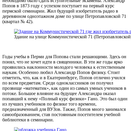
необходимо было сдать вступительные экзамены. Александр
Попов в 1873 году с успехом поступает на первый курс
пермской семинарии. Жил будущий изобретатель радио в
деревянном одноэтажном доме по улице Петропавловской 71
(квартал № 42).
Здание на улице Коммунистической 71 (Петропавловской),
Годы учебы в Перми для Попова стали решающими. Здесь он
понял, что не хочет идти в священники. В эти же годы ярко
проявились наклонности молодого человека к естественным
наукам. Особенно любил Александр Попов физику. Стоит
отметить, что, как и в Екатеринбурге, Попов отлично учился
по всем предметам. Среди одноклассников он получил
прозвище «математик», как один из самых умных учеников в
потоке. Большое влияние на будущее Александра оказал
попавший к нему «Полный курс физики» Гано. Это был один
из лучших учебников по физике того времени,
предназначенный для ВУЗов. Также, Попов много занимался
самообразованием, став постоянным посетителем учебной
библиотеки в семинарии.