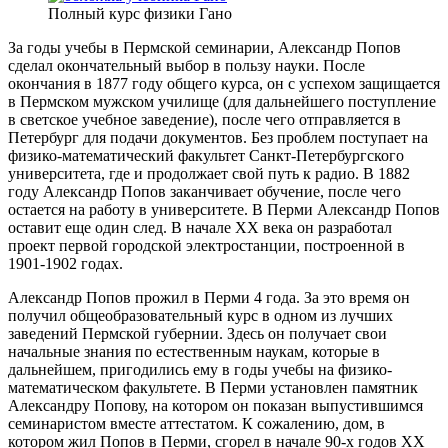
Полный курс физики Гано
За годы учебы в Пермской семинарии, Александр Попов
сделал окончательный выбор в пользу науки. После
окончания в 1877 году общего курса, он с успехом защищается
в Пермском мужском училище (для дальнейшего поступление
в светское учебное заведение), после чего отправляется в
Петербург для подачи документов. Без проблем поступает на
физико-математический факультет Санкт-Петербургского
университета, где и продолжает свой путь к радио. В 1882
году Александр Попов заканчивает обучение, после чего
остается на работу в университете. В Перми Александр Попов
оставит еще один след. В начале XX века он разработал
проект первой городской электростанции, построенной в
1901-1902 годах.
Александр Попов прожил в Перми 4 года. За это время он
получил общеобразовательный курс в одном из лучших
заведений Пермской губернии. Здесь он получает свои
начальные знания по естественным наукам, которые в
дальнейшем, пригодились ему в годы учебы на физико-
математическом факультете. В Перми установлен памятник
Александру Попову, на котором он показан выпустившимся
семинаристом вместе аттестатом. К сожалению, дом, в
котором жил Попов в Перми, сгорел в начале 90-х годов XX