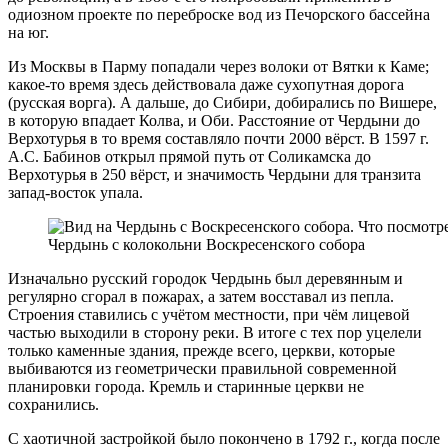
одиозном проекте по переброске вод из Печорского бассейна
на юг.
Из Москвы в Парму попадали через волоки от Вятки к Каме;
какое-то время здесь действовала даже сухопутная дорога
(русская ворга). А дальше, до Сибири, добирались по Вишере,
в которую впадает Колва, и Оби. Расстояние от Чердыни до
Верхотурья в то время составляло почти 2000 вёрст. В 1597 г.
А.С. Бабинов открыл прямой путь от Соликамска до
Верхотурья в 250 вёрст, и значимость Чердыни для транзита
запад-восток упала.
Чердынь с колокольни Воскресенского собора
Изначально русский городок Чердынь был деревянным и
регулярно сгорал в пожарах, а затем восставал из пепла.
Строения ставились с учётом местности, при чём лицевой
частью выходили в сторону реки. В итоге с тех пор уцелели
только каменные здания, прежде всего, церкви, которые
выбиваются из геометрически правильной современной
планировки города. Кремль и старинные церкви не
сохранились.
С хаотичной застройкой было покончено в 1792 г., когда после