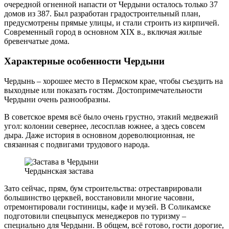
очередной огненной напасти от Чердыни осталось только 37
домов из 387. Был разработан градостроительный план,
предусмотрены прямые улицы, и стали строить из кирпичей.
Современный город в основном XIX в., включая жилые
бревенчатые дома.
Характерные особенности Чердыни
Чердынь – хорошее место в Пермском крае, чтобы съездить на
выходные или показать гостям. Достопримечательности
Чердыни очень разнообразны.
В советское время всё было очень грустно, этакий медвежий
угол: колонии севернее, лесосплав южнее, а здесь совсем
дыра. Даже история в основном дореволюционная, не
связанная с подвигами трудового народа.
Чердынская застава
Зато сейчас, прям, бум строительства: отреставрировали
большинство церквей, восстановили многие часовни,
отремонтировали гостиницы, кафе и музей. В Соликамске
подготовили спецвыпуск менеджеров по туризму –
специально для Чердыни. В общем, всё готово, гости дорогие,