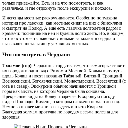
только приезжайте. Есть и на что посмотреть, и как
развлечься, и где отдохнуть после экскурсий и походов.
И легенды местные раскручиваются. Особенно популярна
история про лавочки, как местные сидят на них с биноклями
и смотрят на Полюд. А ещё есть лавочка долголетия рядом с
храмами: посидишь на ней и будешь долго жить. Но, в общем,
что-то в этом есть: лавочки с видами западают в сердца и
вызывают ностальгию у уехавших местных.
Что посмотреть в Чердыни
7 холмов (гор)
. Чердынцы гордятся тем, что семигорье ставит
их городок в один ряд с Римом и Москвой. Холмы вытянуты
вдоль Колвы и носят названия Таёжный, Вятский, Троицкий,
Вознесенский, Богоявленский, Монастырский, Всесвятский (с
юга на север). Экскурсии обычно начинаются с Троицкой
горы как места, на котором Чердынь была основана.
Прекрасные виды на Колву и заречье. В хорошую погоду
виден Пол’юдов Камень, о котором сложено немало легенд.
Немного правее можно разглядеть и плато Кваркуш.
Благодаря холмам прогулка по городку весьма полезна для
здоровья.