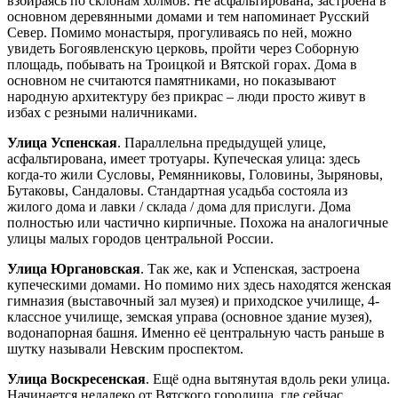
взбираясь по склонам холмов. Не асфальтирована, застроена в
основном деревянными домами и тем напоминает Русский
Север. Помимо монастыря, прогуливаясь по ней, можно
увидеть Богоявленскую церковь, пройти через Соборную
площадь, побывать на Троицкой и Вятской горах. Дома в
основном не считаются памятниками, но показывают
народную архитектуру без прикрас – люди просто живут в
избах с резными наличниками.
Улица Успенская
. Параллельна предыдущей улице,
асфальтирована, имеет тротуары. Купеческая улица: здесь
когда-то жили Сусловы, Ремянниковы, Головины, Зыряновы,
Бутаковы, Сандаловы. Стандартная усадьба состояла из
жилого дома и лавки / склада / дома для прислуги. Дома
полностью или частично кирпичные. Похожа на аналогичные
улицы малых городов центральной России.
Улица Юргановская
. Так же, как и Успенская, застроена
купеческими домами. Но помимо них здесь находятся женская
гимназия (выставочный зал музея) и приходское училище, 4-
классное училище, земская управа (основное здание музея),
водонапорная башня. Именно её центральную часть раньше в
шутку называли Невским проспектом.
Улица Воскресенская
. Ещё одна вытянутая вдоль реки улица.
Начинается недалеко от Вятского городища, где сейчас