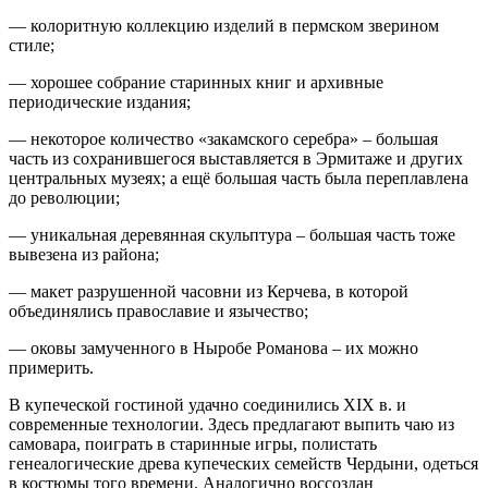
— колоритную коллекцию изделий в пермском зверином
стиле;
— хорошее собрание старинных книг и архивные
периодические издания;
— некоторое количество «закамского серебра» – большая
часть из сохранившегося выставляется в Эрмитаже и других
центральных музеях; а ещё большая часть была переплавлена
до революции;
— уникальная деревянная скульптура – большая часть тоже
вывезена из района;
— макет разрушенной часовни из Керчева, в которой
объединялись православие и язычество;
— оковы замученного в Ныробе Романова – их можно
примерить.
В купеческой гостиной удачно соединились XIX в. и
современные технологии. Здесь предлагают выпить чаю из
самовара, поиграть в старинные игры, полистать
генеалогические древа купеческих семейств Чердыни, одеться
в костюмы того времени. Аналогично воссоздан