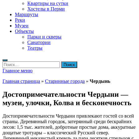
Квартиры на сутки
Хостелы в Перми
Маршруты
Реки
Музеи
Объекты
Парки и скверы
Санатории
Театры
Найти:
Главное меню
Главная страница
»
Старинные города
»
Чердынь
Достопримечательности Чердыни —
музеи, улочки, Колва и бесконечность
Достопримечательности Чердыни привлекают гостей со всей
страны. Деревянный городок, затерянный среди бескрайних
лесов: 1,5 тыс. жителей, добротные простые дома, аккуратные
дощатые тротуары – классический Русский север.
Деревянный неказистый кремль да пара десятков стрельцов с