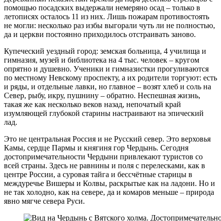
помощью посадских выдержали немеряно осад – только в
летописях осталось 11 из них. Лишь пожарам противостоять
не могли: несколько раз избы выгорали чуть ли не полностью,
да и церкви постоянно приходилось отстраивать заново.
Купеческий уездный город: земская больница, 4 училища и
гимназия, музей и библиотека на 4 тыс. человек – кругом
опрятно и душевно. Ученики и гимназистки прогуливаются
по местному Невскому проспекту, а их родители торгуют: есть
и ряды, и отдельные лавки, но главное – возят хлеб и соль на
Север, рыбу, икру, пушнину – обратно. Неспешная жизнь,
такая же как несколько веков назад, непочатый край
изумляющей глубокой старины настраивают на эпический
лад.
Это не центральная Россия и не Русский север. Это верховья
Камы, сердце Пармы и княгиня гор Чердынь. Сегодня
достопримечательности Чердыни привлекают туристов со
всей страны. Здесь не равнины и поля с перелесками, как в
центре России, а суровая тайга и бессчётные старицы в
междуречье Вишеры и Колвы, раскрытые как на ладони. Но и
не так холодно, как на севере, да и комаров меньше – природа
явно мягче севера Руси.