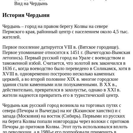
Вид на Чердынь
История Чердыни
Чердынь – город на правом берегу Колвы на севере
Пермского края, районный центр с населением около 4,5 тыс.
жителей.
Первое поселение датируется VIII в. (Вятское городище).
Первое упоминание относится к 1451 г. (Вычегодско-Вымская
летопись). Первый русский город на Урале с воеводством и
таможенной избой. Считается, что золотой век закончился в
1636 г., когда воеводство было переведено в Соликамск, хотя в
XVIII в. одновременно построено несколько каменных
церквей, а во второй половине XIX в. многие городские
здания стали каменными или полукаменными. В XX в.,
действительно, превратился в захолустье, однако в XXI в.
жители надеются превратить его в туристический центр.
Чердынь как русский город возникла на торговых путях с
севера (Печоры и Вычегды) на юг (Казанское ханство) и с
запада (Московия) на восток (Сибирь). Первыми из русских
на берега Колвы попали новгородцы через волоки с притоков
Печоры до притоков Колвы. Этот путь использовался вплоть
до революции, а в 1980-е его попробовали применить в