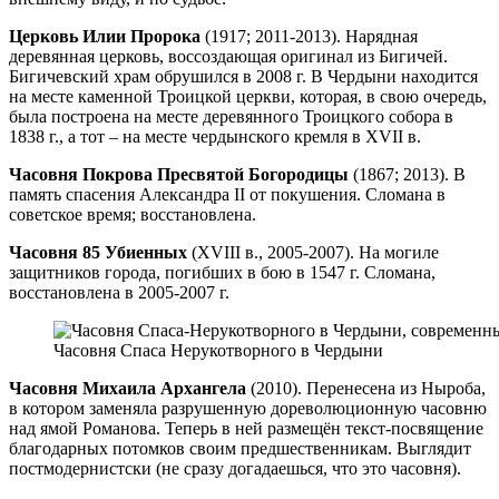
Церковь Илии Пророка
(1917; 2011-2013). Нарядная
деревянная церковь, воссоздающая оригинал из Бигичей.
Бигичевский храм обрушился в 2008 г. В Чердыни находится
на месте каменной Троицкой церкви, которая, в свою очередь,
была построена на месте деревянного Троицкого собора в
1838 г., а тот – на месте чердынского кремля в XVII в.
Часовня Покрова Пресвятой Богородицы
(1867; 2013). В
память спасения Александра II от покушения. Сломана в
советское время; восстановлена.
Часовня 85 Убиенных
(XVIII в., 2005-2007). На могиле
защитников города, погибших в бою в 1547 г. Сломана,
восстановлена в 2005-2007 г.
Часовня Спаса Нерукотворного в Чердыни
Часовня Михаила Архангела
(2010). Перенесена из Ныроба,
в котором заменяла разрушенную дореволюционную часовню
над ямой Романова. Теперь в ней размещён текст-посвящение
благодарных потомков своим предшественникам. Выглядит
постмодернистски (не сразу догадаешься, что это часовня).