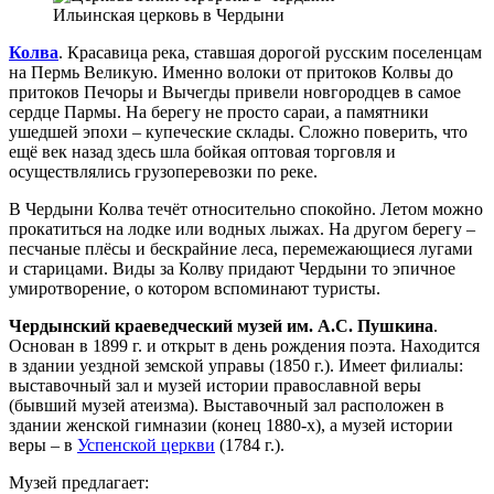
Ильинская церковь в Чердыни
Колва
. Красавица река, ставшая дорогой русским поселенцам
на Пермь Великую. Именно волоки от притоков Колвы до
притоков Печоры и Вычегды привели новгородцев в самое
сердце Пармы. На берегу не просто сараи, а памятники
ушедшей эпохи – купеческие склады. Сложно поверить, что
ещё век назад здесь шла бойкая оптовая торговля и
осуществлялись грузоперевозки по реке.
В Чердыни Колва течёт относительно спокойно. Летом можно
прокатиться на лодке или водных лыжах. На другом берегу –
песчаные плёсы и бескрайние леса, перемежающиеся лугами
и старицами. Виды за Колву придают Чердыни то эпичное
умиротворение, о котором вспоминают туристы.
Чердынский краеведческий музей им. А.С. Пушкина
.
Основан в 1899 г. и открыт в день рождения поэта. Находится
в здании уездной земской управы (1850 г.). Имеет филиалы:
выставочный зал и музей истории православной веры
(бывший музей атеизма). Выставочный зал расположен в
здании женской гимназии (конец 1880-х), а музей истории
веры – в
Успенской церкви
(1784 г.).
Музей предлагает: