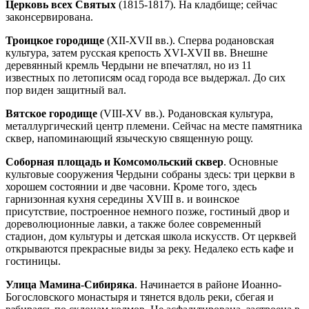
Церковь всех Святых
(1815-1817). На кладбище; сейчас
законсервирована.
Троицкое городище
(XII-XVII вв.). Сперва родановская
культура, затем русская крепость XVI-XVII вв. Внешне
деревянный кремль Чердыни не впечатлял, но из 11
известных по летописям осад города все выдержал. До сих
пор виден защитный вал.
Вятское городище
(VIII-XV вв.). Родановская культура,
металлургический центр племени. Сейчас на месте памятника
сквер, напоминающий языческую священную рощу.
Соборная площадь и Комсомольский сквер
. Основные
культовые сооружения Чердыни собраны здесь: три церкви в
хорошем состоянии и две часовни. Кроме того, здесь
гарнизонная кухня середины XVIII в. и воинское
присутствие, построенное немного позже, гостиный двор и
дореволюционные лавки, а также более современный
стадион, дом культуры и детская школа искусств. От церквей
открываются прекрасные виды за реку. Недалеко есть кафе и
гостиницы.
Улица Мамина-Сибиряка
. Начинается в районе Иоанно-
Богословского монастыря и тянется вдоль реки, сбегая и