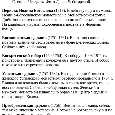
Осенняя Чердынь. Фото Дарьи Чеботаревой.
Церковь Иоанна Богослова
(1718). В действующем мужском
Иоанно-Богословском монастыре на Монастырском холме.
Днём монахи пускают на колокольню полюбоваться видом.
На кладбище у храма похоронены известные в Чердыни
купцы.
Богоявленская церковь
(1751-1761). Венчания сломаны,
поэтому здание не столь заметно на фоне купеческих домов.
Сейчас в нём хлебозавод.
Воскресенский собор
(1750-1754). К собору в 1908-1911 гг.
пристроены трапезная и колокольня в другом стиле. И собор,
и колокольня отреставрированы.
Успенская церковь
(1757-1784). На территории бывшего
женского Успенского монастыря, расформированного в 1764 г.
Главка и колокольня были сломаны в советское время, главка
восстановлена. Сейчас в ней филиал музея. Женский и
мужской монастыри изначально обрамляли центр Чердыни
при взгляде с Колвы.
Преображенская церковь
(1756). Венчания сломаны, сейчас
там механические мастерские. Похожа на Богоявленскую и по
внешнему виду, и по судьбе.