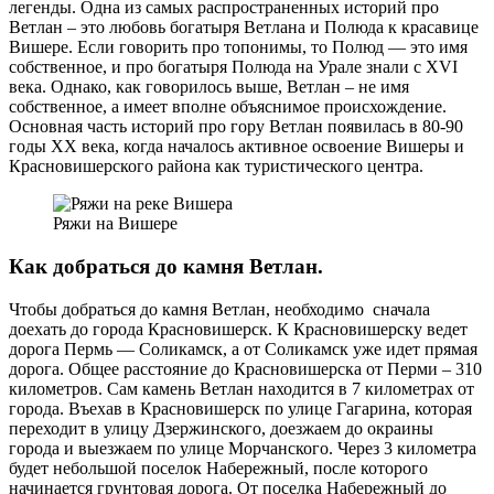
легенды. Одна из самых распространенных историй про
Ветлан – это любовь богатыря Ветлана и Полюда к красавице
Вишере. Если говорить про топонимы, то Полюд — это имя
собственное, и про богатыря Полюда на Урале знали с XVI
века. Однако, как говорилось выше, Ветлан – не имя
собственное, а имеет вполне объяснимое происхождение.
Основная часть историй про гору Ветлан появилась в 80-90
годы XX века, когда началось активное освоение Вишеры и
Красновишерского района как туристического центра.
Ряжи на Вишере
Как добраться до камня Ветлан.
Чтобы добраться до камня Ветлан, необходимо сначала
доехать до города Красновишерск. К Красновишерску ведет
дорога Пермь — Соликамск, а от Соликамск уже идет прямая
дорога. Общее расстояние до Красновишерска от Перми – 310
километров. Сам камень Ветлан находится в 7 километрах от
города. Въехав в Красновишерск по улице Гагарина, которая
переходит в улицу Дзержинского, доезжаем до окраины
города и выезжаем по улице Морчанского. Через 3 километра
будет небольшой поселок Набережный, после которого
начинается грунтовая дорога. От поселка Набережный до