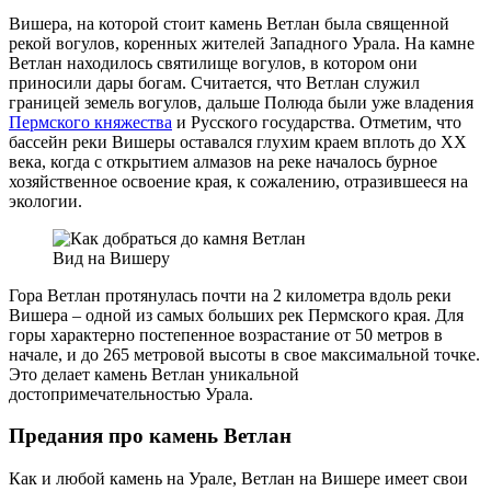
Вишера, на которой стоит камень Ветлан была священной
рекой вогулов, коренных жителей Западного Урала. На камне
Ветлан находилось святилище вогулов, в котором они
приносили дары богам. Считается, что Ветлан служил
границей земель вогулов, дальше Полюда были уже владения
Пермского княжества
и Русского государства. Отметим, что
бассейн реки Вишеры оставался глухим краем вплоть до XX
века, когда с открытием алмазов на реке началось бурное
хозяйственное освоение края, к сожалению, отразившееся на
экологии.
Вид на Вишеру
Гора Ветлан протянулась почти на 2 километра вдоль реки
Вишера – одной из самых больших рек Пермского края. Для
горы характерно постепенное возрастание от 50 метров в
начале, и до 265 метровой высоты в свое максимальной точке.
Это делает камень Ветлан уникальной
достопримечательностью Урала.
Предания про камень Ветлан
Как и любой камень на Урале, Ветлан на Вишере имеет свои