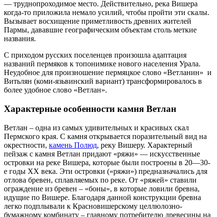
— труднопроходимое место. Действительно, река Вишера
когда-то приложила немало усилий, чтобы пройти эти скалы.
Вызывает восхищение приметливость древних жителей
Пармы, дававшие географическим объектам столь меткие
названия.
С приходом русских поселенцев произошла адаптация
названий пермяков к топонимике нового населения Урала.
Неудобное для произношение пермяцкое слово «Ветланин» и
Витьлян (коми-язьвинский вариант) трансформировалось в
более удобное слово «Ветлан».
Характерные особенности камня Ветлан
Ветлан – одна из самых удивительных и красивых скал
Пермского края. С камня открывается поразительный вид на
окрестности,
камень Полюд
, реку Вишеру. Характерный
пейзаж с камня Ветлан придают «ряжи» — искусственные
островки на реке Вишера, которые были построены в 20—30-
е годы XX века. Эти островки («ряжи») предназначались для
отлова бревен, сплавляемых по реке. От «ряжей» ставили
ограждение из бревен – «боны», в которые ловили бревна,
идущие по Вишере. Благодаря данной конструкции бревна
легко подплывали к Красновишерскому целлюлозно-
бумажному комбинату – главному потребителю древесины на