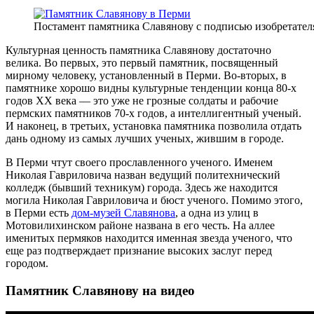
Постамент памятника Славянову с подписью изобретател
Культурная ценность памятника Славянову достаточно
велика. Во первых, это первый памятник, посвященный
мирному человеку, установленный в Перми. Во-вторых, в
памятнике хорошо видны культурные тенденции конца 80-х
годов XX века — это уже не грозные солдаты и рабочие
пермских памятников 70-х годов, а интеллигентный ученый.
И наконец, в третьих, установка памятника позволила отдать
дань одному из самых лучших ученых, жившим в городе.
В Перми чтут своего прославленного ученого. Именем
Николая Гавриловича назван ведущий политехнический
колледж (бывший техникум) города. Здесь же находится
могила Николая Гавриловича и бюст ученого. Помимо этого,
в Перми есть
дом-музей Славянова
, а одна из улиц в
Мотовилихинском районе названа в его честь. На аллее
именитых пермяков находится именная звезда ученого, что
еще раз подтверждает признание высоких заслуг перед
городом.
Памятник Славянову на видео