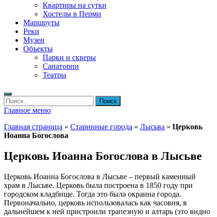
Квартиры на сутки
Хостелы в Перми
Маршруты
Реки
Музеи
Объекты
Парки и скверы
Санатории
Театры
Найти:
Главное меню
Главная страница
»
Старинные города
»
Лысьва
»
Церковь
Иоанна Богослова
Церковь Иоанна Богослова в Лысьве
Церковь Иоанна Богослова в Лысьве – первый каменный
храм в Лысьве. Церковь была построена в 1850 году при
городском кладбище. Тогда это была окраина города.
Первоначально, церковь использовалась как часовня, в
дальнейшем к ней пристроили трапезную и алтарь (это видно