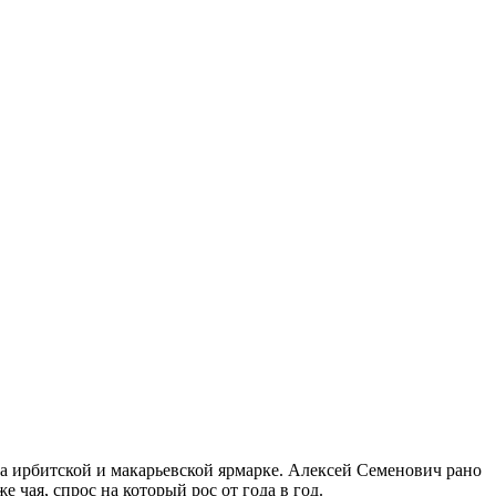
на ирбитской и макарьевской ярмарке. Алексей Семенович рано
 чая, спрос на который рос от года в год.