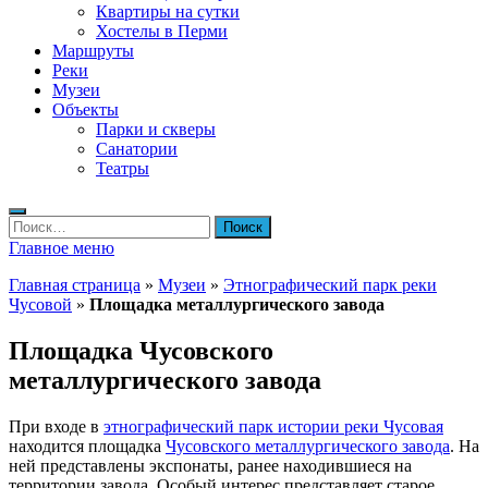
Квартиры на сутки
Хостелы в Перми
Маршруты
Реки
Музеи
Объекты
Парки и скверы
Санатории
Театры
Найти:
Главное меню
Главная страница
»
Музеи
»
Этнографический парк реки
Чусовой
»
Площадка металлургического завода
Площадка Чусовского
металлургического завода
При входе в
этнографический парк истории реки Чусовая
находится площадка
Чусовского металлургического завода
. На
ней представлены экспонаты, ранее находившиеся на
территории завода. Особый интерес представляет старое