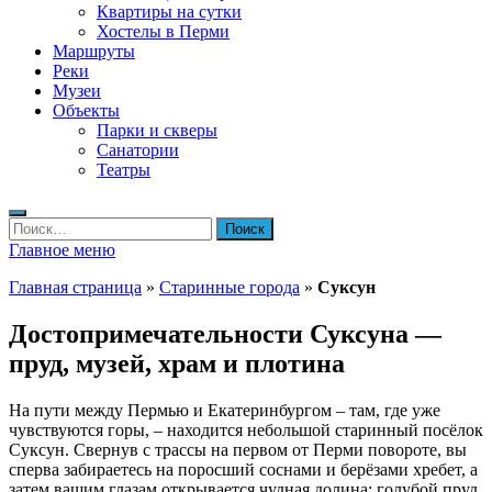
Квартиры на сутки
Хостелы в Перми
Маршруты
Реки
Музеи
Объекты
Парки и скверы
Санатории
Театры
Найти:
Главное меню
Главная страница
»
Старинные города
»
Суксун
Достопримечательности Суксуна —
пруд, музей, храм и плотина
На пути между Пермью и Екатеринбургом – там, где уже
чувствуются горы, – находится небольшой старинный посёлок
Суксун. Свернув с трассы на первом от Перми повороте, вы
сперва забираетесь на поросший соснами и берёзами хребет, а
затем вашим глазам открывается чудная долина: голубой пруд,