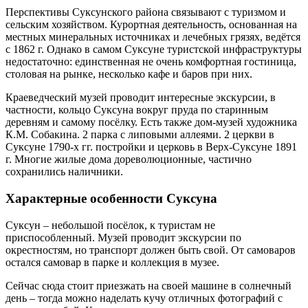
Перспективы Суксунского района связывают с туризмом и
сельским хозяйством. Курортная деятельность, основанная на
местных минеральных источниках и лечебных грязях, ведётся
с 1862 г. Однако в самом Суксуне туристской инфраструктуры
недостаточно: единственная не очень комфортная гостиница,
столовая на рынке, несколько кафе и баров при них.
Краеведческий музей проводит интересные экскурсии, в
частности, кольцо Суксуна вокруг пруда по старинным
деревням и самому посёлку. Есть также дом-музей художника
К.М. Собакина. 2 парка с липовыми аллеями. 2 церкви в
Суксуне 1790-х гг. постройки и церковь в Верх-Суксуне 1891
г. Многие жилые дома дореволюционные, частично
сохранились наличники.
Характерные особенности Суксуна
Суксун – небольшой посёлок, к туристам не
приспособленный. Музей проводит экскурсии по
окрестностям, но транспорт должен быть свой. От самоваров
остался самовар в парке и коллекция в музее.
Сейчас сюда стоит приезжать на своей машине в солнечный
день – тогда можно наделать кучу отличных фотографий с