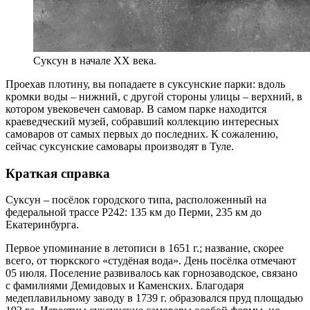
Суксун в начале XX века.
Проехав плотину, вы попадаете в суксунские парки: вдоль
кромки воды – нижний, с другой стороны улицы – верхний, в
котором увековечен самовар. В самом парке находится
краеведческий музей, собравший коллекцию интересных
самоваров от самых первых до последних. К сожалению,
сейчас суксунские самовары производят в Туле.
Краткая справка
Суксун – посёлок городского типа, расположенный на
федеральной трассе Р242: 135 км до Перми, 235 км до
Екатеринбурга.
Первое упоминание в летописи в 1651 г.; название, скорее
всего, от тюркского «студёная вода». День посёлка отмечают
05 июля. Поселение развивалось как горнозаводское, связано
с фамилиями Демидовых и Каменских. Благодаря
медеплавильному заводу в 1739 г. образовался пруд площадью