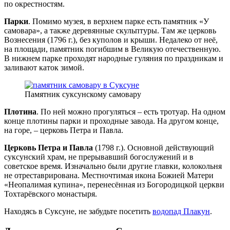
по окрестностям.
Парки
. Помимо музея, в верхнем парке есть памятник «У
самовара», а также деревянные скульптуры. Там же церковь
Вознесения (1796 г.), без куполов и крыши. Недалеко от неё,
на площади, памятник погибшим в Великую отечественную.
В нижнем парке проходят народные гуляния по праздникам и
заливают каток зимой.
Памятник суксунскому самовару
Плотина
. По ней можно прогуляться – есть тротуар. На одном
конце плотины парки и проходные завода. На другом конце,
на горе, – церковь Петра и Павла.
Церковь Петра и Павла
(1798 г.). Основной действующий
суксунский храм, не прерывавший богослужений и в
советское время. Изначально были другие главки, колокольня
не отреставрирована. Местночтимая икона Божией Матери
«Неопалимая купина», перенесённая из Богородицкой церкви
Тохтарёвского монастыря.
Находясь в Суксуне, не забудьте посетить
водопад Плакун
.