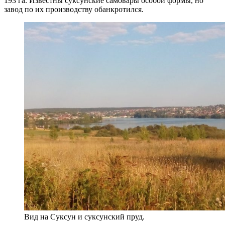
193 га. Известны суксунские самовары особой формы, но
завод по их производству обанкротился.
Вид на Суксун и суксунский пруд.