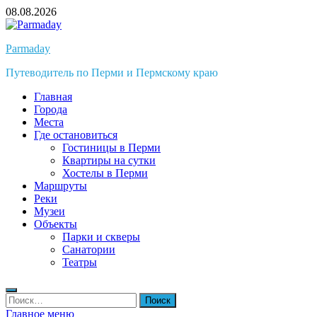
Перейти
08.08.2026
к
содержимому
Parmaday
Путеводитель по Перми и Пермскому краю
Главная
Города
Места
Где остановиться
Гостиницы в Перми
Квартиры на сутки
Хостелы в Перми
Маршруты
Реки
Музеи
Объекты
Парки и скверы
Санатории
Театры
Найти:
Главное меню