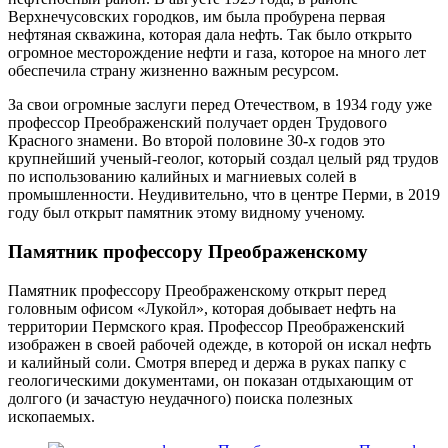
Верхнечусовских городков, им была пробурена первая
нефтяная скважина, которая дала нефть. Так было открыто
огромное месторождение нефти и газа, которое на много лет
обеспечила страну жизненно важным ресурсом.
За свои огромные заслуги перед Отечеством, в 1934 году уже
профессор Преображенский получает орден Трудового
Красного знамени. Во второй половине 30-х годов это
крупнейший ученый-геолог, который создал целый ряд трудов
по использованию калийных и магниевых солей в
промышленности. Неудивительно, что в центре Перми, в 2019
году был открыт памятник этому видному ученому.
Памятник профессору Преображенскому
Памятник профессору Преображенскому открыт перед
головным офисом «Лукойл», которая добывает нефть на
территории Пермского края. Профессор Преображенский
изображен в своей рабочей одежде, в которой он искал нефть
и калийный соли. Смотря вперед и держа в руках папку с
геологическими документами, он показан отдыхающим от
долгого (и зачастую неудачного) поиска полезных
ископаемых.