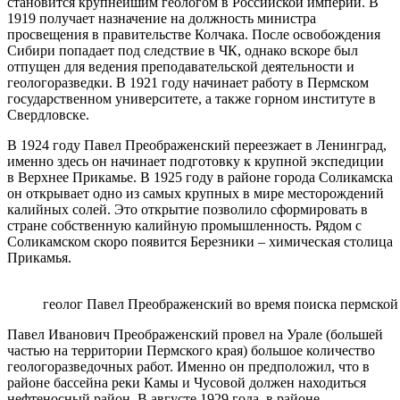
становится крупнейшим геологом в Российской империи. В
1919 получает назначение на должность министра
просвещения в правительстве Колчака. После освобождения
Сибири попадает под следствие в ЧК, однако вскоре был
отпущен для ведения преподавательской деятельности и
геологоразведки. В 1921 году начинает работу в Пермском
государственном университете, а также горном институте в
Свердловске.
В 1924 году Павел Преображенский переезжает в Ленинград,
именно здесь он начинает подготовку к крупной экспедиции
в Верхнее Прикамье. В 1925 году в районе города Соликамска
он открывает одно из самых крупных в мире месторождений
калийных солей. Это открытие позволило сформировать в
стране собственную калийную промышленность. Рядом с
Соликамском скоро появится Березники – химическая столица
Прикамья.
геолог Павел Преображенский во время поиска пермской
Павел Иванович Преображенский провел на Урале (большей
частью на территории Пермского края) большое количество
геологоразведочных работ. Именно он предположил, что в
районе бассейна реки Камы и Чусовой должен находиться
нефтеносный район. В августе 1929 года, в районе