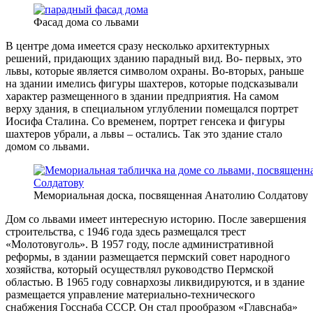
Фасад дома со львами
В центре дома имеется сразу несколько архитектурных
решений, придающих зданию парадный вид. Во- первых, это
львы, которые является символом охраны. Во-вторых, раньше
на здании имелись фигуры шахтеров, которые подсказывали
характер размещенного в здании предприятия. На самом
верху здания, в специальном углублении помещался портрет
Иосифа Сталина. Со временем, портрет генсека и фигуры
шахтеров убрали, а львы – остались. Так это здание стало
домом со львами.
Мемориальная доска, посвященная Анатолию Солдатову
Дом со львами имеет интересную историю. После завершения
строительства, с 1946 года здесь размещался трест
«Молотовуголь». В 1957 году, после административной
реформы, в здании размещается пермский совет народного
хозяйства, который осуществлял руководство Пермской
областью. В 1965 году совнархозы ликвидируются, и в здание
размещается управление материально-технического
снабжения Госснаба СССР. Он стал прообразом «Главснаба»