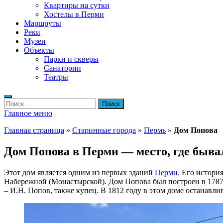
Квартиры на сутки
Хостелы в Перми
Маршруты
Реки
Музеи
Объекты
Парки и скверы
Санатории
Театры
Найти:
Главное меню
Главная страница
»
Старинные города
»
Пермь
»
Дом Попова
Дом Попова в Перми — место, где быва
Этот дом является одним из первых зданий
Перми
. Его истори
Набережной (Монастырской). Дом Попова был построен в 1787 
– И.Н. Попов, также купец. В 1812 году в этом доме останавл