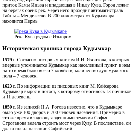
приток Камы Иньва и впадающая в Иньву Кува. Город лежит
на берегах обеих рек. Через него проходит автомагистраль
Гайны – Менделеево. В 200 километрах от Кудымкара
находится Пермь.
Река Кува рядом с Изьюром
Историческая хроника города Кудымкар
1579
г. Согласно писцовым книгам И.И. Яхонтова, в которых
впервые упоминается Кудымкар как населенный пункт, в нем
на то время было всего 7 хозяйств, количество душ мужского
пола – 7 человек.
1623 г.
По информации из писцовых книг М. Кайсарова,
Кудымкар вырос в погост, к которому относилось 13 починков
и 11 деревень.
1850 г.
Из записей Н.А. Рогова известно, что в Кудымкаре
было уже 100 дворов и 700 человек населения. Примерно в
это же время владеющая здешними землями Софья
Строганова велела строить мост через Куву. В последствие, он
долго носил название Софийский.