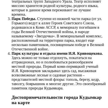
театральных трупп Западного Урала. Театр исполняет
миссию хранителя родной культуры, родного языка,
которые в данное время переживают не лучшие
времена.
Парк Победы.
Ступени из нижней части парка (от ул.
Горького) ведут к аллее Героев Советского Союза,
родившихся в Коми АССР, к мемориалу погибшим в
годы Великой Отечественной войны, в народе
называемому «Звездочка». В мемориальный комплекс,
расположенный на территории парка, входит еще
несколько памятников, посвященным победе в Великой
Отечественной войне.
Парк культуры и отдыха имени И.Я. Кривощекова.
Здесь можно не только отдохнуть, покататься на
аттракционах, но и полюбоваться разнообразием
местной природы. Первый коми-пермяцкий ученый
И.Я. Кривощеков закладывал здесь сад, высаживая
всевозможные лесные и садовые растения –
представителей местной флоры: тополь, березу, кедр,
таволгу, боярышник и многие другие. Это своеобразный
памятник природы Кудымкара.
Достопримечательности города Кудымкар
на карте