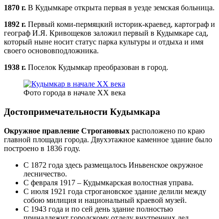
1870 г.
В Кудымкаре открыта первая в уезде земская больница.
1892 г.
Первый коми-пермяцкий историк-краевед, картограф и
географ И.Я. Кривощеков заложил первый в Кудымкаре сад,
который ныне носит статус парка культуры и отдыха и имя
своего основовподложника.
1938 г.
Поселок Кудымкар преобразован в город.
Фото города в начале XX века
Достопримечательности Кудымкара
Окружное правление Строгановых
расположено по краю
главной площади города. Двухэтажное каменное здание было
построено в 1836 году.
С 1872 года здесь размещалось Иньвенское окружное
лесничество.
С февраля 1917 – Кудымкарская волостная управа.
С июля 1921 года строгановское здание делили между
собою милиция и национальный краевой музей.
С 1943 года и по сей день здание полностью
принадлежит городскому отделу внутренних дел.