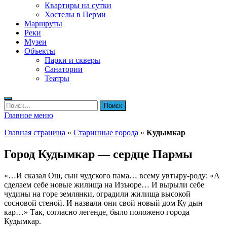
Квартиры на сутки
Хостелы в Перми
Маршруты
Реки
Музеи
Объекты
Парки и скверы
Санатории
Театры
Найти:
Главное меню
Главная страница
»
Старинные города
»
Кудымкар
Город Кудымкар — сердце Пармы
«…И сказал Ош, сын чудского пама… всему увтыру-роду: «А
сделаем себе новые жилища на Изъюре… И вырыли себе
чудины на горе землянки, оградили жилища высокой
сосновой стеной. И назвали они свой новый дом Ку дын
кар…» Так, согласно легенде, было положено города
Кудымкар.