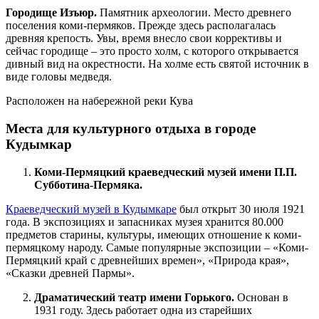
Городище Изъюр.
Памятник археологии. Место древнего
поселения коми-пермяков. Прежде здесь располагалась
древняя крепость. Увы, время внесло свои коррективы и
сейчас городище – это просто холм, с которого открывается
дивный вид на окрестности. На холме есть святой источник в
виде головы медведя.
Расположен на набережной реки Кува
Места для культурного отдыха в городе
Кудымкар
Коми-Пермяцкий краеведческий музей имени П.П.
Субботина-Пермяка.
Краеведческий музей в Кудымкаре
был открыт 30 июля 1921
года. В экспозициях и запасниках музея хранится 80.000
предметов старины, культуры, имеющих отношение к коми-
пермяцкому народу. Самые популярные экспозиции – «Коми-
Пермяцкий край с древнейших времен», «Природа края»,
«Сказки древней Пармы».
Драматический театр имени Горького.
Основан в
1931 году. Здесь работает одна из старейших