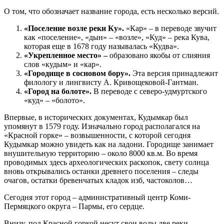
О том, что обозначает название города, есть несколько версий.
«Поселение возле реки Ку».
«Кар» – в переводе звучит
как «поселение», «дын» – «возле», «Куд» – река Кува,
которая еще в 1678 году называлась «Кудва».
«Укрепленное место» –
образовано якобы от слияния
слов «кудым» и «кар».
«Городище в сосновом бору».
Эта версия принадлежит
филологу и лингвисту А. Кривощековой-Гантман.
«Город на болоте».
В переводе с северо-удмуртского
«куд» – «болото».
Впервые, в исторических документах, Кудымкар был
упомянут в 1579 году. Изначально город располагался на
«Красной горке» – возвышенности, с которой сегодня
Кудымкар можно увидеть как на ладони. Городище занимает
внушительную территорию – около 8000 кв.м. Во время
проводимых здесь археологических раскопок, свету солнца
вновь открывались останки древнего поселения – следы
очагов, остатки бревенчатых кладок изб, частоколов…
Сегодня этот город – административный центр Коми-
Пермяцкого округа – Пармы, его сердце.
Внизу, под Красной горкой несут свои воды две реки –