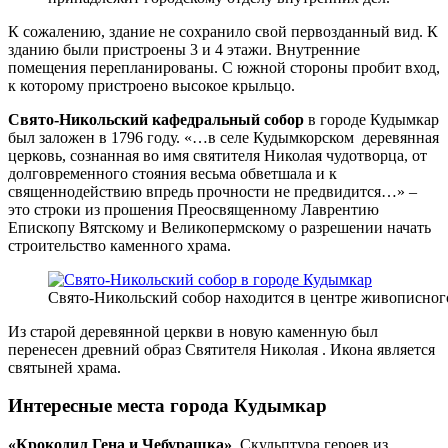
К сожалению, здание не сохранило свой первозданный вид. К
зданию были пристроены 3 и 4 этажи. Внутренние
помещения перепланированы. С южной стороны пробит вход,
к которому пристроено высокое крыльцо.
Свято-Никольский кафедральный собор
в городе Кудымкар
был заложен в 1796 году. «…в селе Кудымкорском деревянная
церковь, сознанная во имя святителя Николая чудотворца, от
долговременного стояния весьма обветшала и к
священнодействию впредь прочности не предвидится…» –
это строки из прошения Преосвященному Лаврентию
Епископу Вятскому и Великопермскому о разрешении начать
строительство каменного храма.
Свято-Никольский собор находится в центре живописног
Из старой деревянной церкви в новую каменную был
перенесен древний образ Святителя Николая . Икона является
святыней храма.
Интересные места города Кудымкар
«Крокодил Гена и Чебурашка»
. Скульптура героев из